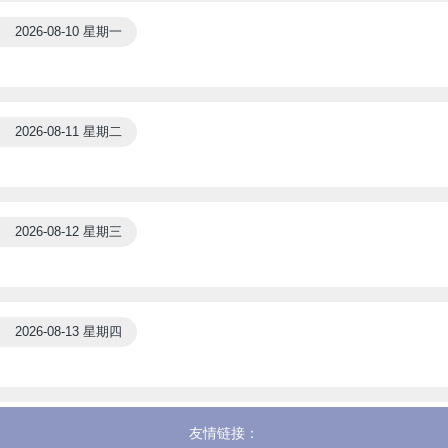
2026-08-10 星期一
2026-08-11 星期二
2026-08-12 星期三
2026-08-13 星期四
友情链接：