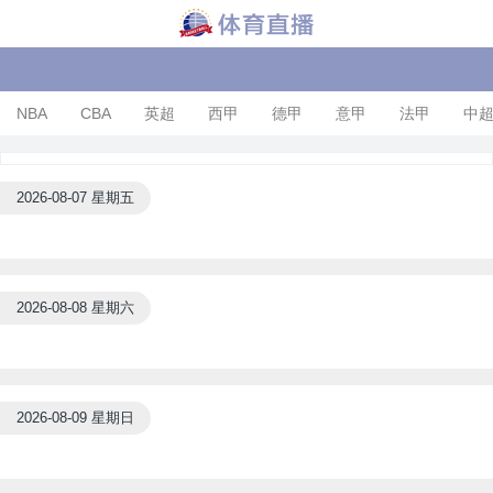
NBA
CBA
英超
西甲
德甲
意甲
法甲
中
2026-08-07 星期五
2026-08-08 星期六
2026-08-09 星期日