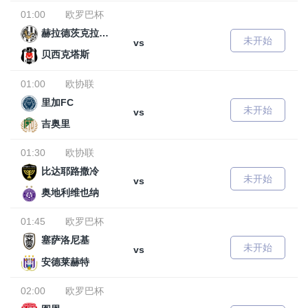
01:00
欧罗巴杯
赫拉德茨克拉洛韦
未开始
vs
贝西克塔斯
01:00
欧协联
里加FC
未开始
vs
吉奥里
01:30
欧协联
比达耶路撒冷
未开始
vs
奥地利维也纳
01:45
欧罗巴杯
塞萨洛尼基
未开始
vs
安德莱赫特
02:00
欧罗巴杯