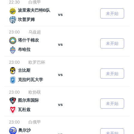
22:30
白俄甲
波里索夫巴特B队
未开始
vs
坎普罗姆
23:00
乌兹超
塔什干棉农
未开始
vs
布哈拉
23:00
欧罗巴杯
古比斯
未开始
vs
克拉约瓦大学
23:00
欧协联
图尔库国际
未开始
vs
瓦杜兹
23:00
白俄甲
奥尔沙
未开始