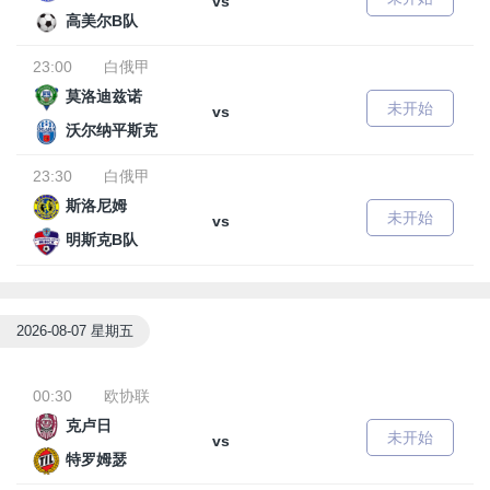
vs
高美尔B队
23:00
白俄甲
莫洛迪兹诺
未开始
vs
沃尔纳平斯克
23:30
白俄甲
斯洛尼姆
未开始
vs
明斯克B队
2026-08-07 星期五
00:30
欧协联
克卢日
未开始
vs
特罗姆瑟