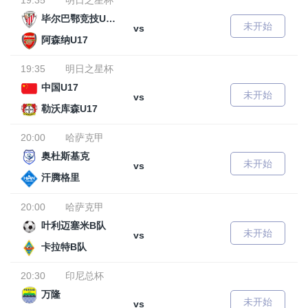
毕尔巴鄂竞技U17
未开始
vs
阿森纳U17
19:35
明日之星杯
中国U17
未开始
vs
勒沃库森U17
20:00
哈萨克甲
奥杜斯基克
未开始
vs
汗腾格里
20:00
哈萨克甲
叶利迈塞米B队
未开始
vs
卡拉特B队
20:30
印尼总杯
万隆
未开始
vs