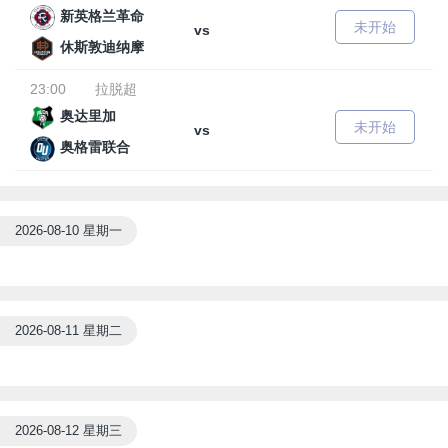
新英格兰革命
未开始
vs
休斯敦迪纳摩
23:00
拉脱超
奥达里加
未开始
vs
奥格雷联合
2026-08-10 星期一
2026-08-11 星期二
2026-08-12 星期三