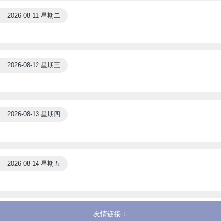
2026-08-11 星期二
2026-08-12 星期三
2026-08-13 星期四
2026-08-14 星期五
友情链接：