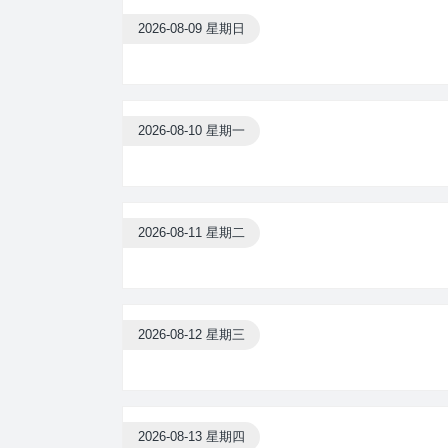
2026-08-09 星期日
2026-08-10 星期一
2026-08-11 星期二
2026-08-12 星期三
2026-08-13 星期四