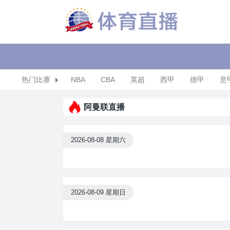
热门比赛
NBA
CBA
英超
西甲
德甲
意
阿曼联直播
2026-08-08 星期六
2026-08-09 星期日