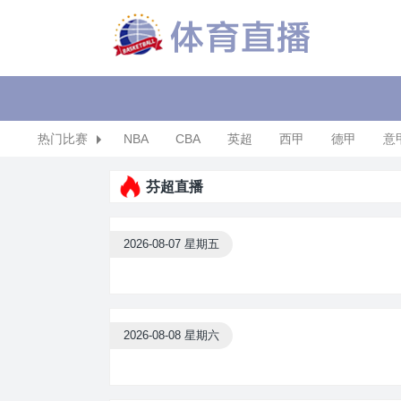
热门比赛
NBA
CBA
英超
西甲
德甲
意
芬超直播
2026-08-07 星期五
2026-08-08 星期六