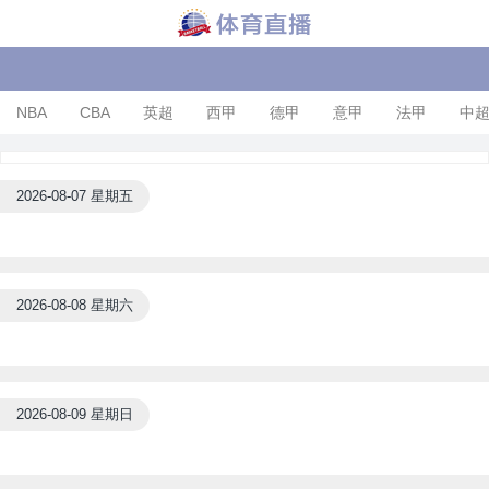
NBA
CBA
英超
西甲
德甲
意甲
法甲
中
2026-08-07 星期五
2026-08-08 星期六
2026-08-09 星期日